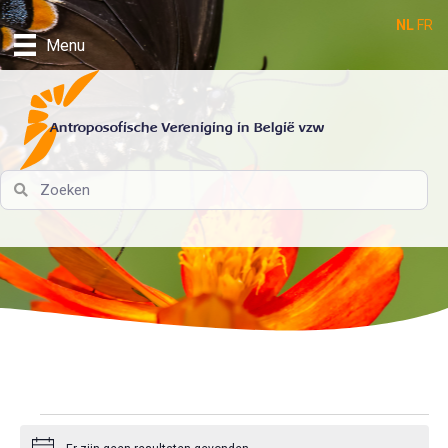
NL
FR
Menu
Antroposofische Vereniging in België vzw
Evenementen