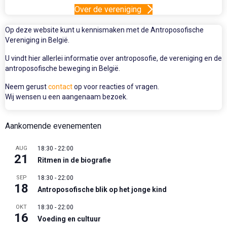
Over de vereniging
Op deze website kunt u kennismaken met de Antroposofische
Vereniging in België.
U vindt hier allerlei informatie over antroposofie, de vereniging en de
antroposofische beweging in België.
Neem gerust
contact
op voor reacties of vragen.
Wij wensen u een aangenaam bezoek.
Aankomende evenementen
AUG
18:30
-
22:00
21
Ritmen in de biografie
SEP
18:30
-
22:00
18
Antroposofische blik op het jonge kind
OKT
18:30
-
22:00
16
Voeding en cultuur