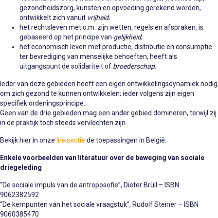
gezondheidszorg, kunsten en opvoeding gerekend worden,
ontwikkelt zich vanuit
vrijheid
;
het rechtsleven met o.m. zijn wetten, regels en afspraken, is
gebaseerd op het principe van
gelijkheid
;
het economisch leven met productie, distributie en consumptie
ter bevrediging van menselijke behoeften, heeft als
uitgangspunt de solidariteit of
broederschap
.
Ieder van deze gebieden heeft een eigen ontwikkelingsdynamiek nodig
om zich gezond te kunnen ontwikkelen; ieder volgens zijn eigen
specifiek ordeningsprincipe.
Geen van de drie gebieden mag een ander gebied domineren, terwijl zij
in de praktijk toch steeds vervlochten zijn.
Bekijk hier in onze
linksectie
de toepassingen in België.
Enkele voorbeelden van literatuur over de beweging van sociale
driegeleding
“De sociale impuls van de antroposofie”, Dieter Brüll – ISBN
9062382592
“De kernpunten van het sociale vraagstuk”, Rudolf Steiner – ISBN
9060385470