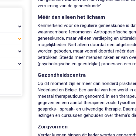
verruiming van de geneeskunde'.
Méér dan alleen het lichaam
Kenmerkend voor de reguliere geneeskunde is dat 
waarneembare fenomenen. Antroposofische genee
geneeskunde, maar wil een verdieping en uitbreidi
mogelijkheden. Niet alleen doordat een uitgebrei
worden geboden, maar vooral doordat méér dan a
betrokken. Steeds meer mensen raken er van overtui
(psychologische en geestelijke) processen een ro
Gezondheidscentra
Op dit moment zijn er meer dan honderd praktise
Nederland en België. Een aantal van hen werkt i
meestal therapeuticum genoemd. In een therapeu
gegeven en een aantal therapieën zoals fysiothera
gespreks-, spraak- en uitwendige therapie. Daarna
lezingen en cursussen gehouden over thema's di
Zorgvormen
Verder kunnen binnen dit kader worden genoemd: 