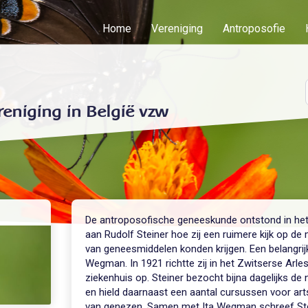
Home
Vereniging
Antroposofie
reniging in België vzw
De antroposofische geneeskunde ontstond in het 
aan Rudolf Steiner hoe zij een ruimere kijk op d
van geneesmiddelen konden krijgen. Een belangrijk
Wegman. In 1921 richtte zij in het Zwitserse Arle
ziekenhuis op. Steiner bezocht bijna dagelijks de 
en hield daarnaast een aantal cursussen voor ar
van genezen. Samen met Ita Wegman schreef Stei