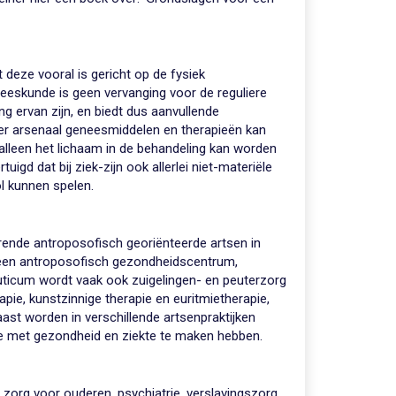
deze vooral is gericht op de fysiek
skunde is geen vervanging voor de reguliere
ng ervan zijn, en biedt dus aanvullende
der arsenaal geneesmiddelen en therapieën kan
lleen het lichaam in de behandeling kan worden
gd dat bij ziek-zijn ook allerlei niet-materiële
l kunnen spelen.
rende antroposofisch georiënteerde artsen in
n een antroposofisch gezondheidscentrum,
ticum wordt vaak ook zuigelingen- en peuterzorg
pie, kunstzinnige therapie en euritmietherapie,
ast worden in verschillende artsenpraktijken
e met gezondheid en ziekte te maken hebben.
zorg voor ouderen, psychiatrie, verslavingszorg,