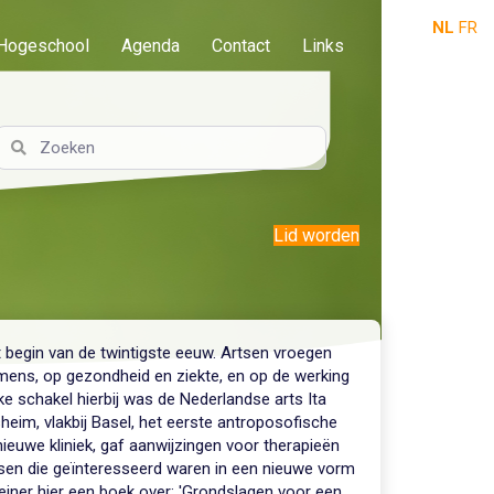
NL
FR
Hogeschool
Agenda
Contact
Links
Lid worden
begin van de twintigste eeuw. Artsen vroegen
e mens, op gezondheid en ziekte, en op de werking
e schakel hierbij was de Nederlandse arts Ita
sheim, vlakbij Basel, het eerste antroposofische
nieuwe kliniek, gaf aanwijzingen voor therapieën
tsen die geïnteresseerd waren in een nieuwe vorm
ner hier een boek over: 'Grondslagen voor een